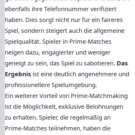
ebenfalls ihre Telefonnummer verifiziert
haben. Dies sorgt nicht nur für ein faireres
Spiel, sondern steigert auch die allgemeine
Spielqualität. Spieler in Prime-Matches
neigen dazu, engagierter und weniger
geneigt zu sein, das Spiel zu sabotieren.
Das
Ergebnis
ist eine deutlich angenehmere und
professionellere Spielumgebung.
Ein weiterer Vorteil von Prime-Matchmaking
ist die Möglichkeit, exklusive Belohnungen
zu erhalten. Spieler, die regelmäßig an
Prime-Matches teilnehmen, haben die