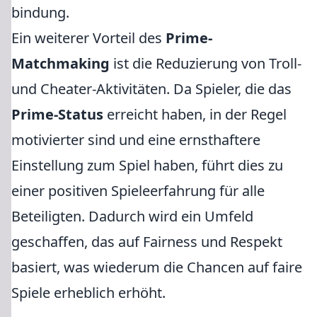
bindung.
Ein weiterer Vorteil des
Prime-
Matchmaking
ist die Reduzierung von Troll-
und Cheater-Aktivitäten. Da Spieler, die das
Prime-Status
erreicht haben, in der Regel
motivierter sind und eine ernsthaftere
Einstellung zum Spiel haben, führt dies zu
einer positiven Spieleerfahrung für alle
Beteiligten. Dadurch wird ein Umfeld
geschaffen, das auf Fairness und Respekt
basiert, was wiederum die Chancen auf faire
Spiele erheblich erhöht.