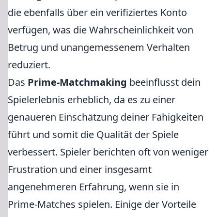
die ebenfalls über ein verifiziertes Konto
verfügen, was die Wahrscheinlichkeit von
Betrug und unangemessenem Verhalten
reduziert.
Das
Prime-Matchmaking
beeinflusst dein
Spielerlebnis erheblich, da es zu einer
genaueren Einschätzung deiner Fähigkeiten
führt und somit die Qualität der Spiele
verbessert. Spieler berichten oft von weniger
Frustration und einer insgesamt
angenehmeren Erfahrung, wenn sie in
Prime-Matches spielen. Einige der Vorteile