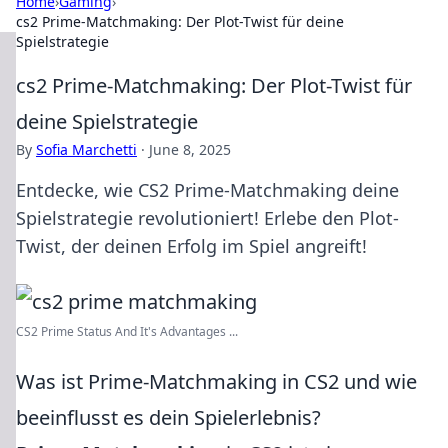
Home
›
Gaming
›
cs2 Prime-Matchmaking: Der Plot-Twist für deine
Spielstrategie
cs2 Prime-Matchmaking: Der Plot-Twist für
deine Spielstrategie
By
Sofia Marchetti
·
June 8, 2025
Entdecke, wie CS2 Prime-Matchmaking deine
Spielstrategie revolutioniert! Erlebe den Plot-
Twist, der deinen Erfolg im Spiel angreift!
CS2 Prime Status And It's Advantages ...
Was ist Prime-Matchmaking in CS2 und wie
beeinflusst es dein Spielerlebnis?