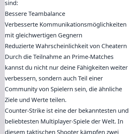
sind:
Bessere Teambalance
Verbesserte Kommunikationsmöglichkeiten
mit gleichwertigen Gegnern
Reduzierte Wahrscheinlichkeit von Cheatern
Durch die Teilnahme an Prime-Matches
kannst du nicht nur deine Fähigkeiten weiter
verbessern, sondern auch Teil einer
Community von Spielern sein, die ähnliche
Ziele und Werte teilen.
Counter-Strike ist eine der bekanntesten und
beliebtesten Multiplayer-Spiele der Welt. In
diesem taktischen Shooter kämpfen zwei