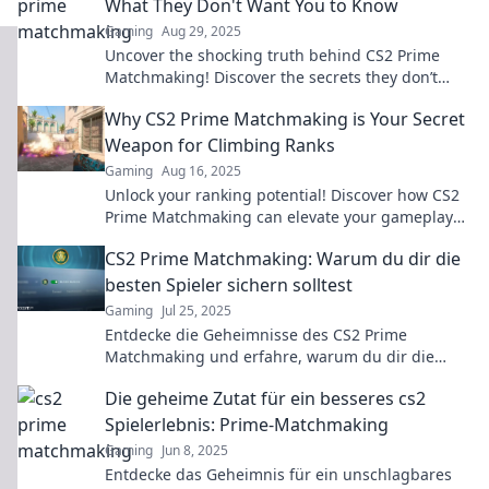
What They Don't Want You to Know
Gaming
Aug 29, 2025
Uncover the shocking truth behind CS2 Prime
Matchmaking! Discover the secrets they don’t
want you to know and level up your game!
Why CS2 Prime Matchmaking is Your Secret
Weapon for Climbing Ranks
Gaming
Aug 16, 2025
Unlock your ranking potential! Discover how CS2
Prime Matchmaking can elevate your gameplay
and skyrocket your success.
CS2 Prime Matchmaking: Warum du dir die
besten Spieler sichern solltest
Gaming
Jul 25, 2025
Entdecke die Geheimnisse des CS2 Prime
Matchmaking und erfahre, warum du dir die
besten Spieler sichern solltest! Sei der Champion,
Die geheime Zutat für ein besseres cs2
den jeder sucht!
Spielerlebnis: Prime-Matchmaking
Gaming
Jun 8, 2025
Entdecke das Geheimnis für ein unschlagbares