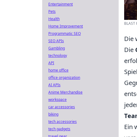
Entertainment
Pets
Health
BLAST Pr
Home Improvement
Programmatic SEO
Die 
SEO APIs
Gambling
Die
technology
erfo
API
home office
Spie
office organization
Gegn
AI APIs
Anime Merchandise
ents
workspace
jede
car accessories
biking
Tea
tech accessories
Ein 
tech gadgets
travel gear