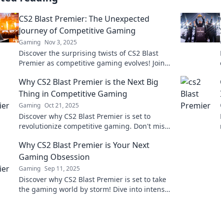
CS2 Blast Premier: The Unexpected
Journey of Competitive Gaming
Gaming
Nov 3, 2025
Discover the surprising twists of CS2 Blast
Premier as competitive gaming evolves! Join
the journey and dive into unexpected thrills!
Why CS2 Blast Premier is the Next Big
Thing in Competitive Gaming
Gaming
Oct 21, 2025
Discover why CS2 Blast Premier is set to
revolutionize competitive gaming. Don't miss
the future of esports—find out more now!
Why CS2 Blast Premier is Your Next
Gaming Obsession
Gaming
Sep 11, 2025
Discover why CS2 Blast Premier is set to take
the gaming world by storm! Dive into intense
action and unmatched excitement today!