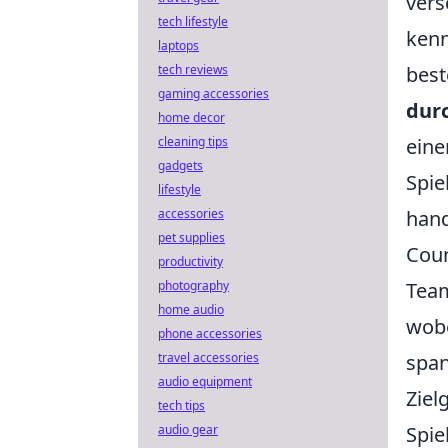
vers
tech lifestyle
kenn
laptops
tech reviews
best
gaming accessories
dur
home decor
cleaning tips
eine
gadgets
Spie
lifestyle
accessories
hand
pet supplies
Coun
productivity
photography
Team
home audio
wobe
phone accessories
travel accessories
span
audio equipment
Ziel
tech tips
audio gear
Spie