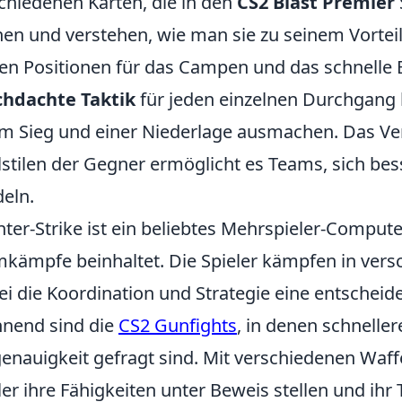
chiedenen Karten, die in den
CS2 Blast Premier
en und verstehen, wie man sie zu seinem Vorteil
en Positionen für das Campen und das schnelle
chdachte Taktik
für jeden einzelnen Durchgang
m Sieg und einer Niederlage ausmachen. Das Ver
lstilen der Gegner ermöglicht es Teams, sich be
eln.
ter-Strike ist ein beliebtes Mehrspieler-Computer
kämpfe beinhaltet. Die Spieler kämpfen in ver
i die Koordination und Strategie eine entscheid
nend sind die
CS2 Gunfights
, in denen schnelle
genauigkeit gefragt sind. Mit verschiedenen Wa
ler ihre Fähigkeiten unter Beweis stellen und ih