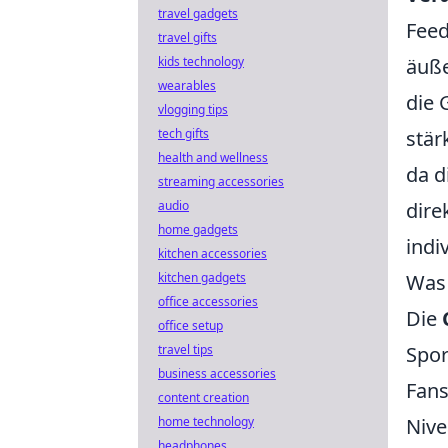
travel gadgets
Feed
travel gifts
kids technology
äuße
wearables
die 
vlogging tips
tech gifts
stär
health and wellness
da d
streaming accessories
audio
dire
home gadgets
indi
kitchen accessories
kitchen gadgets
Was 
office accessories
Die
office setup
travel tips
Spor
business accessories
Fans
content creation
home technology
Nive
headphones