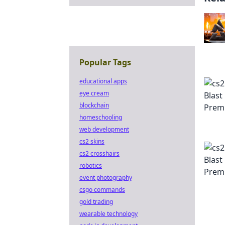
Popular Tags
educational apps
eye cream
blockchain
homeschooling
web development
cs2 skins
cs2 crosshairs
robotics
event photography
csgo commands
gold trading
wearable technology