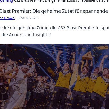
›
Gaming
›
CS2 Blast Premier: Die geheime Zutat für spannende Spie
Blast Premier: Die geheime Zutat für spannende 
aac Brown
·
June 8, 2025
ecke die geheime Zutat, die CS2 Blast Premier in sp
 die Action und Insights!