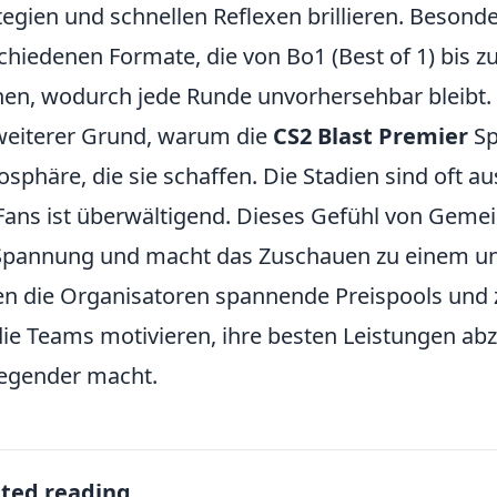
tegien und schnellen Reflexen brillieren. Besond
chiedenen Formate, die von Bo1 (Best of 1) bis zu
hen, wodurch jede Runde unvorhersehbar bleibt.
weiterer Grund, warum die
CS2 Blast Premier
Sp
sphäre, die sie schaffen. Die Stadien sind oft a
Fans ist überwältigend. Dieses Gefühl von Geme
Spannung und macht das Zuschauen zu einem un
en die Organisatoren spannende Preispools und 
die Teams motivieren, ihre besten Leistungen ab
egender macht.
ated reading