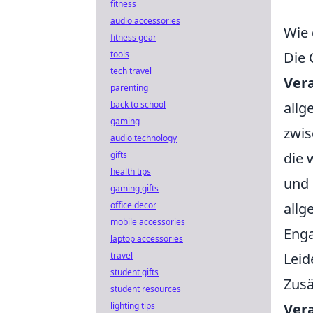
fitness
audio accessories
Wie 
fitness gear
tools
Die 
tech travel
Ver
parenting
back to school
allg
gaming
zwis
audio technology
gifts
die 
health tips
und 
gaming gifts
office decor
allg
mobile accessories
Enga
laptop accessories
travel
Leid
student gifts
Zusä
student resources
lighting tips
Ver