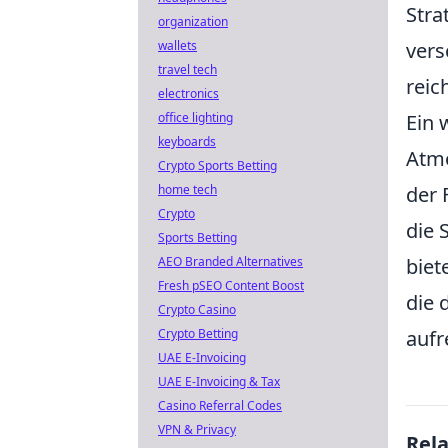
Stra
organization
wallets
vers
travel tech
reic
electronics
office lighting
Ein 
keyboards
Atmo
Crypto Sports Betting
home tech
der 
Crypto
die 
Sports Betting
AEO Branded Alternatives
biet
Fresh pSEO Content Boost
die 
Crypto Casino
Crypto Betting
aufr
UAE E-Invoicing
UAE E-Invoicing & Tax
Casino Referral Codes
VPN & Privacy
Rel