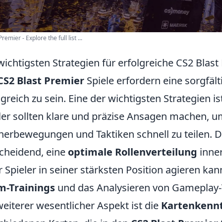
emier - Explore the full list ...
wichtigsten Strategien für erfolgreiche CS2 Blast
CS2 Blast Premier
Spiele erfordern eine sorgfäl
lgreich zu sein. Eine der wichtigsten Strategien is
ler sollten klare und präzise Ansagen machen, 
erbewegungen und Taktiken schnell zu teilen. Da
cheidend, eine
optimale Rollenverteilung
inner
r Spieler in seiner stärksten Position agieren k
m-Trainings
und das Analysieren von Gameplay-V
weiterer wesentlicher Aspekt ist die
Kartenkennt