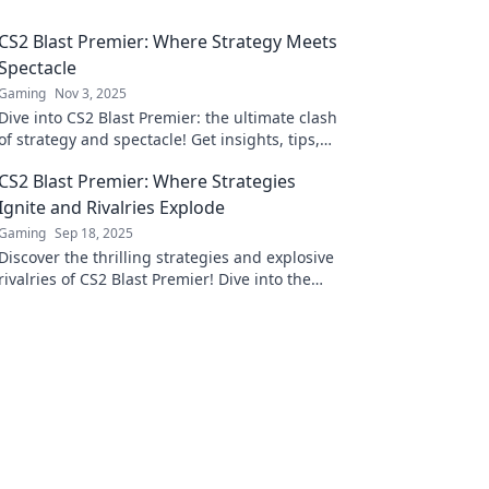
CS2 Blast Premier: Where Strategy Meets
Spectacle
Gaming
Nov 3, 2025
Dive into CS2 Blast Premier: the ultimate clash
of strategy and spectacle! Get insights, tips,
and highlights from the adrenaline-fueled
CS2 Blast Premier: Where Strategies
action!
Ignite and Rivalries Explode
Gaming
Sep 18, 2025
Discover the thrilling strategies and explosive
rivalries of CS2 Blast Premier! Dive into the
ultimate gaming showdown today!