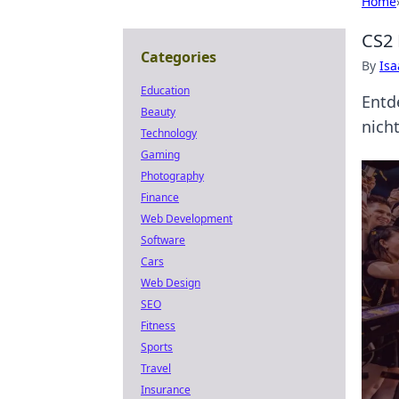
Home
CS2 
Categories
By
Is
Education
Entd
Beauty
nicht
Technology
Gaming
Photography
Finance
Web Development
Software
Cars
Web Design
SEO
Fitness
Sports
Travel
Insurance