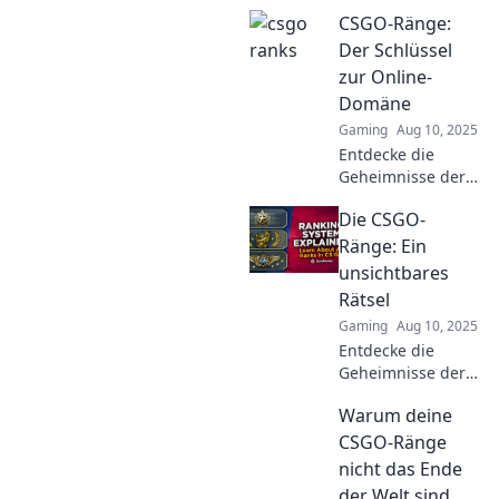
Spielerlebnis
CSGO-Ränge:
revolutionieren!
Verbessere dein
Der Schlüssel
Gameplay und
zur Online-
finde heraus,
Domäne
welche
Gaming
Aug 10, 2025
Geheimnisse
Entdecke die
hinter den Rängen
Geheimnisse der
stecken!
CSGO-Ränge und
Die CSGO-
erobere die
Online-Domäne!
Ränge: Ein
Tipps, Strategien
unsichtbares
und Insights, die
Rätsel
dich zum Sieg
Gaming
Aug 10, 2025
führen!
Entdecke die
Geheimnisse der
CSGO-Ränge!
Warum deine
Enthülle das
unsichtbare Rätsel
CSGO-Ränge
und erfahre, wie
nicht das Ende
du deine
der Welt sind