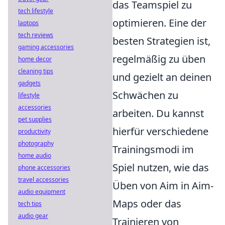
das Teamspiel zu
tech lifestyle
optimieren. Eine der
laptops
tech reviews
besten Strategien ist,
gaming accessories
regelmäßig zu üben
home decor
cleaning tips
und gezielt an deinen
gadgets
Schwächen zu
lifestyle
accessories
arbeiten. Du kannst
pet supplies
hierfür verschiedene
productivity
photography
Trainingsmodi im
home audio
Spiel nutzen, wie das
phone accessories
travel accessories
Üben von Aim in Aim-
audio equipment
Maps oder das
tech tips
audio gear
Trainieren von