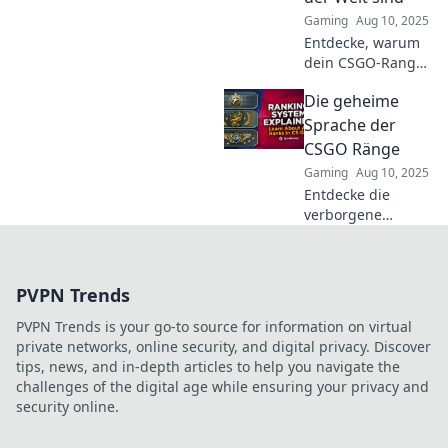
Platzierung
Gaming
Aug 10, 2025
verbessern kannst.
Entdecke, warum
dein CSGO-Rang
nicht alles
Die geheime
bedeutet! Freu
dich auf Tipps,
Sprache der
Motivation und die
CSGO Ränge
wahre Bedeutung
Gaming
Aug 10, 2025
des Spielens.
Entdecke die
verborgene
Bedeutung der
CSGO Ränge und
enthülle, wie sie
PVPN Trends
dein Spielerlebnis
beeinflussen
PVPN Trends is your go-to source for information on virtual
können! Tauche
private networks, online security, and digital privacy. Discover
jetzt ein!
tips, news, and in-depth articles to help you navigate the
challenges of the digital age while ensuring your privacy and
security online.