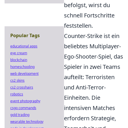
befolgst, wirst du
schnell Fortschritte
feststellen.
Counter-Strike ist ein
Popular Tags
beliebtes Multiplayer-
educational apps
eye cream
Ego-Shooter-Spiel, das
blockchain
Spieler in zwei Teams
homeschooling
web development
aufteilt: Terroristen
cs2 skins
und Anti-Terror-
cs2 crosshairs
robotics
Einheiten. Die
event photography
intensiven Matches
csgo commands
gold trading
erfordern Strategie,
wearable technology