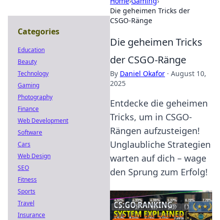
Home
›
Gaming
›
Die geheimen Tricks der
CSGO-Ränge
Categories
Die geheimen Tricks
Education
der CSGO-Ränge
Beauty
By
Daniel Okafor
·
August 10,
Technology
2025
Gaming
Photography
Entdecke die geheimen
Finance
Tricks, um in CSGO-
Web Development
Rängen aufzusteigen!
Software
Unglaubliche Strategien
Cars
Web Design
warten auf dich – wage
SEO
den Sprung zum Erfolg!
Fitness
Sports
Travel
Insurance