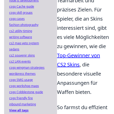
Teamarbeit und
node.js development
csgo Cache guide
präzises Zielen. Für
csgo skill groups
Spieler, die an Skins
csgo cases
fashion photography
interessiert sind, gibt
cs2 utility timing
es viele Möglichkeiten
writing software
cs2 map veto system
zu gewinnen, wie die
sedans
Top-Gewinner von
cs2 souvenir skins
cs2 LAN events
CS2 Skins
, die
csgo wingman strategies
besondere visuelle
wordpress themes
csgo SMG usage
Anpassungen für
csgo workshop maps
Waffen bieten.
csgo Cobblestone guide
csgo friendly fire
inbound marketing
So farmst du effizient
View all tags