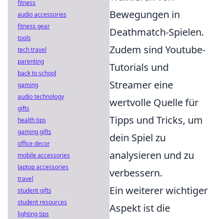
fitness
Bewegungen in
audio accessories
fitness gear
Deathmatch-Spielen.
tools
Zudem sind Youtube-
tech travel
parenting
Tutorials und
back to school
Streamer eine
gaming
audio technology
wertvolle Quelle für
gifts
Tipps und Tricks, um
health tips
gaming gifts
dein Spiel zu
office decor
analysieren und zu
mobile accessories
laptop accessories
verbessern.
travel
Ein weiterer wichtiger
student gifts
student resources
Aspekt ist die
lighting tips