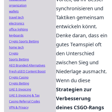
organization
synchronisieren und
wallets
Taktiken gemeinsam
travel tech
electronics
entwickeln könnt.
office lighting
Denke daran, dass ein
keyboards
Crypto Sports Betting
gutes Teamspiel oft
home tech
den Unterschied
Crypto
Sports Betting
zwischen Sieg und
AEO Branded Alternatives
Niederlage ausmacht.
Fresh pSEO Content Boost
Crypto Casino
Wenn du diese
Crypto Betting
Strategien zur
UAE E-Invoicing
UAE E-Invoicing & Tax
Verbesserung
Casino Referral Codes
deines CSGO-Rangs
VPN & Privacy