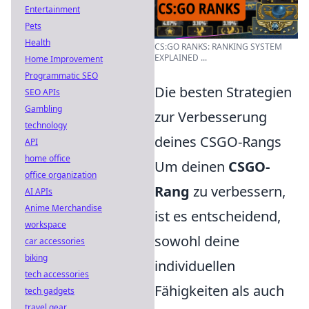
Entertainment
Pets
Health
CS:GO RANKS: RANKING SYSTEM
EXPLAINED ...
Home Improvement
Programmatic SEO
Die besten Strategien
SEO APIs
Gambling
zur Verbesserung
technology
deines CSGO-Rangs
API
home office
Um deinen
CSGO-
office organization
Rang
zu verbessern,
AI APIs
Anime Merchandise
ist es entscheidend,
workspace
sowohl deine
car accessories
biking
individuellen
tech accessories
Fähigkeiten als auch
tech gadgets
travel gear