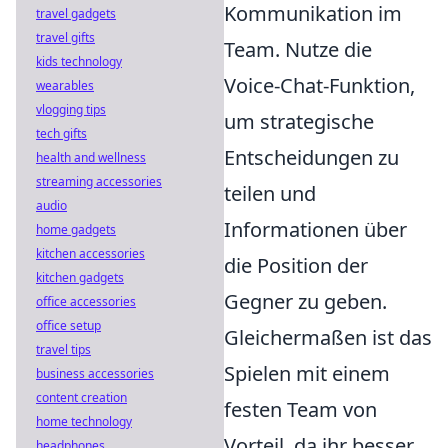
Kommunikation im
travel gadgets
travel gifts
Team. Nutze die
kids technology
Voice-Chat-Funktion,
wearables
vlogging tips
um strategische
tech gifts
Entscheidungen zu
health and wellness
streaming accessories
teilen und
audio
Informationen über
home gadgets
kitchen accessories
die Position der
kitchen gadgets
Gegner zu geben.
office accessories
office setup
Gleichermaßen ist das
travel tips
Spielen mit einem
business accessories
content creation
festen Team von
home technology
Vorteil, da ihr besser
headphones